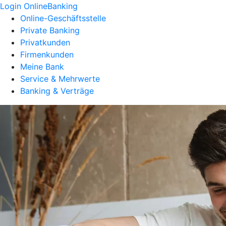
Login OnlineBanking
Online-Geschäftsstelle
Private Banking
Privatkunden
Firmenkunden
Meine Bank
Service & Mehrwerte
Banking & Verträge