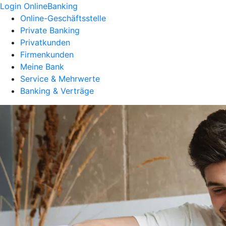
Login OnlineBanking
Online-Geschäftsstelle
Private Banking
Privatkunden
Firmenkunden
Meine Bank
Service & Mehrwerte
Banking & Verträge