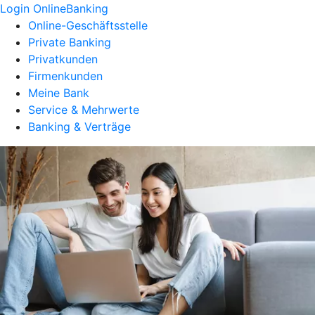
Login OnlineBanking
Online-Geschäftsstelle
Private Banking
Privatkunden
Firmenkunden
Meine Bank
Service & Mehrwerte
Banking & Verträge