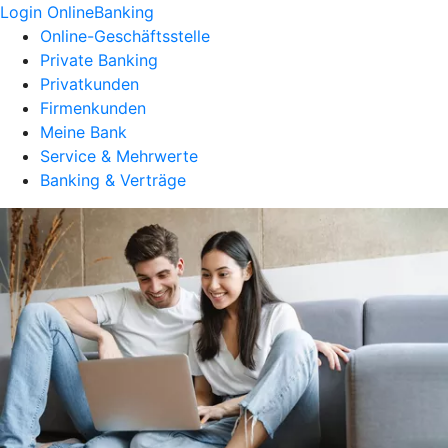
Login OnlineBanking
Online-Geschäftsstelle
Private Banking
Privatkunden
Firmenkunden
Meine Bank
Service & Mehrwerte
Banking & Verträge