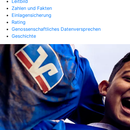
Leitbild
Zahlen und Fakten
Einlagensicherung
Rating
Genossenschaftliches Datenversprechen
Geschichte